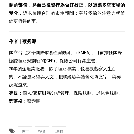
制的部份，將自己投資行為做好校正，以適應多空市場的
變化
，追求長期合理的市場報酬；至於多餘的注意力就留
給更值得的事。
作者｜蔡秀卿
國立台北大學國際財務金融所碩士(IEMBA)，目前擔任國際
認證理財規劃顧問(CFP)、保險公司行銷主管。
20年的金融業服務，除了理財專業，也喜歡觀察人生百
態。不論是財經與人文，把將經驗與體會化為文字，與你
娓娓道來。
專長：
個人/家庭財務分析管理、保險規劃、退休金規劃。
部落格
：
蔡秀卿
股市
投資
理財