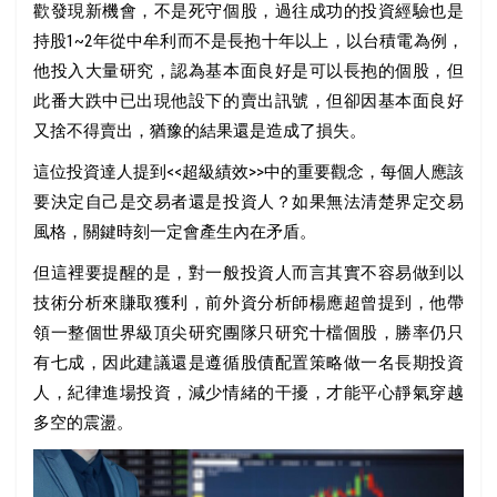
歡發現新機會，不是死守個股，過往成功的投資經驗也是
持股1~2年從中牟利而不是長抱十年以上，以台積電為例，
他投入大量研究，認為基本面良好是可以長抱的個股，但
此番大跌中已出現他設下的賣出訊號，但卻因基本面良好
又捨不得賣出，猶豫的結果還是造成了損失。
這位投資達人提到<<超級績效>>中的重要觀念，每個人應該
要決定自己是交易者還是投資人？如果無法清楚界定交易
風格，關鍵時刻一定會產生內在矛盾。
但這裡要提醒的是，對一般投資人而言其實不容易做到以
技術分析來賺取獲利，前外資分析師楊應超曾提到，他帶
領一整個世界級頂尖研究團隊只研究十檔個股，勝率仍只
有七成，因此建議還是遵循股債配置策略做一名長期投資
人，紀律進場投資，減少情緒的干擾，才能平心靜氣穿越
多空的震盪。