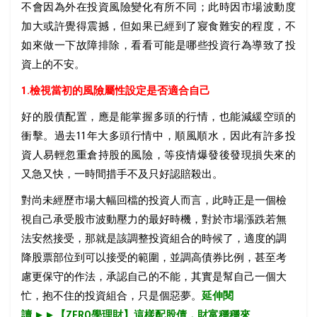
不會因為外在投資風險變化有所不同；此時因市場波動度
加大或許覺得震撼，但如果已經到了寢食難安的程度，不
如來做一下故障排除，看看可能是哪些投資行為導致了投
資上的不安。
1.檢視當初的風險屬性設定是否適合自己
好的股債配置，應是能掌握多頭的行情，也能減緩空頭的
衝擊。過去11年大多頭行情中，順風順水，因此有許多投
資人易輕忽重倉持股的風險，等疫情爆發後發現損失來的
又急又快，一時間措手不及只好認賠殺出。
對尚未經歷市場大幅回檔的投資人而言，此時正是一個檢
視自己承受股市波動壓力的最好時機，對於市場漲跌若無
法安然接受，那就是該調整投資組合的時候了，適度的調
降股票部位到可以接受的範圍，並調高債券比例，甚至考
慮更保守的作法，承認自己的不能，其實是幫自己一個大
忙，抱不住的投資組合，只是個惡夢。
延伸閱
讀
►
►
【ZERO學理財】這樣配股債，財富穩穩來