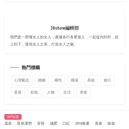
38show編輯部
我們是一群懂女人的女人，廣邀各行各業達人，一起從內到外，從
上到下，發現女人之美，打造女人之魅。
熱門標籤
心理勵志
婚姻
兩性
職場
美妝
旅行
星座
彩妝
人物
生活
美食
熱門話題
溫泉
星座運勢
穿搭
減肥
口紅
2018春夏
美食
旅遊