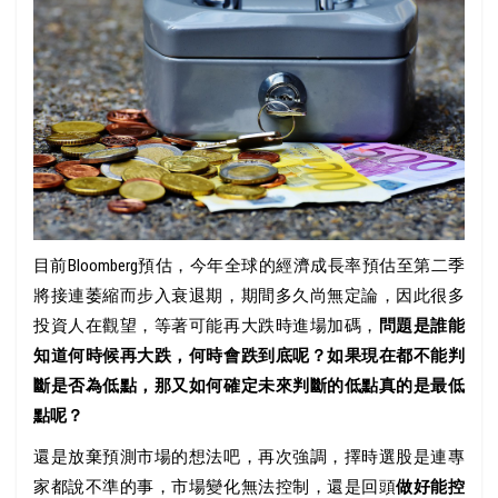
目前Bloomberg預估，今年全球的經濟成長率預估至第二季
將接連萎縮而步入衰退期，期間多久尚無定論，因此很多
投資人在觀望，等著可能再大跌時進場加碼，
問題是誰能
知道何時候再大跌，何時會跌到底呢？如果現在都不能判
斷是否為低點，那又如何確定未來判斷的低點真的是最低
點呢？
還是放棄預測市場的想法吧，再次強調，擇時選股是連專
家都說不準的事，市場變化無法控制，還是回頭
做好能控