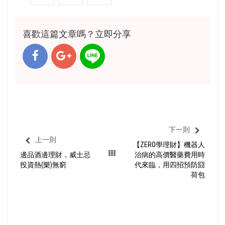
喜歡這篇文章嗎？立即分享
下一則
上一則
【ZERO學理財】機器人
邊品酒邊理財，威士忌
治病的高價醫藥費用時
投資熱(樂)無窮
代來臨，用四招預防囧
荷包