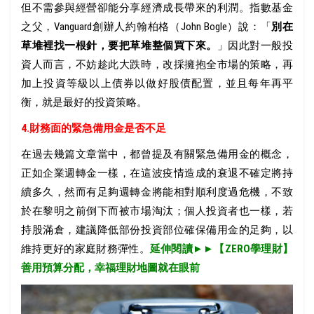
但不需參與經營卻能分享經濟成長帶來的利潤。指數基金
之父，Vanguard創辦人約翰柏格（John Bogle）說：「
別在
草堆裡找一根針，要把草堆整個買下來。
」因此對一般投
資人而言，不妨趁此大跌時，改採擁抱全市場的策略，再
加上投資等級以上債券以做好股債配置，並且每年再平
衡，就是最好的投資策略。
4.財務面的緊急備用金是否不足
在過去幾篇文章當中，都曾提及有關緊急備用金的概念，
正如企業週轉金一樣，在這波疫情造成的衰退不確定將持
續多久，然而有足夠週轉金將能相對順利度過危機，不致
於在黎明之前倒下而被市場淘汰；個人投資者也一樣，若
持股滿倉，建議降低部份投資部位確保備用金的足夠，以
維持更好的家庭財務彈性。
延伸閱讀
►
►
【ZERO學理財】
善用預算分配，幸福理財地圖就在眼前