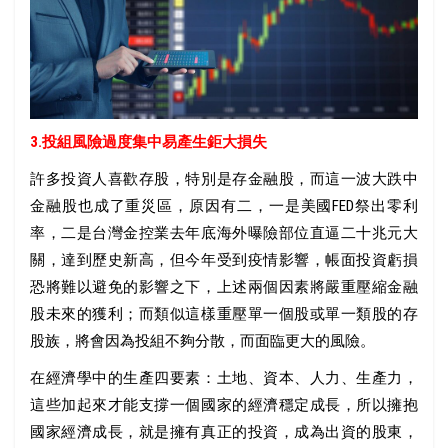
3.投組風險過度集中易產生鉅大損失
許多投資人喜歡存股，特別是存金融股，而這一波大跌中
金融股也成了重災區，原因有二，一是美國FED祭出零利
率，二是台灣金控業去年底海外曝險部位直逼二十兆元大
關，達到歷史新高，但今年受到疫情影響，帳面投資虧損
恐將難以避免的影響之下，上述兩個因素將嚴重壓縮金融
股未來的獲利；而類似這樣重壓單一個股或單一類股的存
股族，將會因為投組不夠分散，而面臨更大的風險。
在經濟學中的生產四要素：土地、資本、人力、生產力，
這些加起來才能支撐一個國家的經濟穩定成長，所以擁抱
國家經濟成長，就是擁有真正的投資，成為出資的股東，