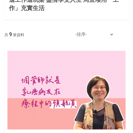
作」充實生活
變
9
共
筆資料