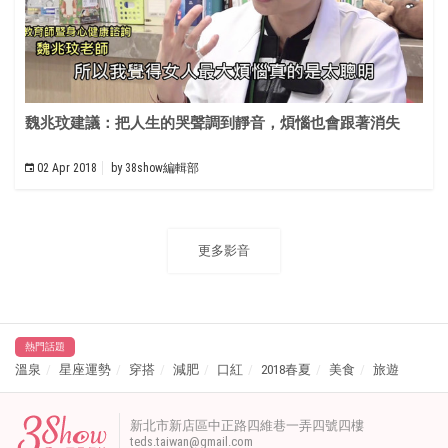
魏兆玟建議：把人生的哭聲調到靜音，煩惱也會跟著消失
02 Apr 2018
by
38show編輯部
更多影音
熱門話題
溫泉
星座運勢
穿搭
減肥
口紅
2018春夏
美食
旅遊
新北市新店區中正路四維巷一弄四號四樓
teds.taiwan@gmail.com