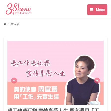
Menu
女人說
邊工作邊玩樂 盡情享受人生 周宜瓔用「工
多