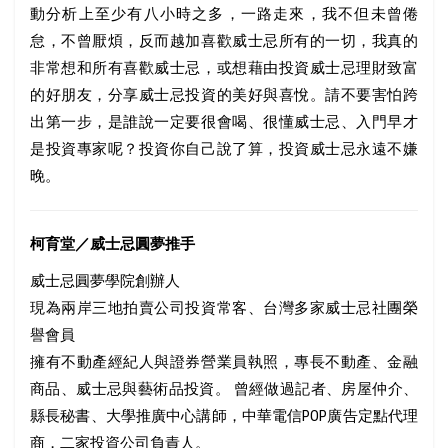
動分析上至少有八小時之多，一路走來，我不但未曾倦
怠，不曾厭煩，反而越加喜歡威士忌所有的一切，我真的
非常想和所有喜歡威士忌，或想藉由投資威士忌理財致富
的好朋友，分享威士忌投資的美好與喜悅。請不要害怕跨
出第一步，是誰說一定要很會喝、很懂威士忌、入門早才
是投資專家呢？投資你自己說了算，投資威士忌永遠不嫌
晚。
柯育堂／威士忌圓夢推手
威士忌圓夢學院創辦人
現為兩岸三地拍賣公司投資常客、台灣多家威士忌社團榮
譽會員
擁有不動產經紀人與證券營業員執照，專長不動產、金融
商品、威士忌與藝術品投資。 曾經做過記者、房屋仲介、
縣長秘書、大學推廣中心講師，中華電信POP廣告定點代理
商，二家投資公司負責人。