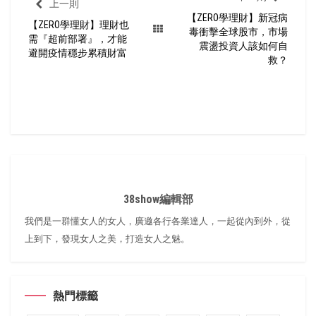
上一則
【ZERO學理財】新冠病
【ZERO學理財】理財也
毒衝擊全球股市，市場
需『超前部署』，才能
震盪投資人該如何自
避開疫情穩步累積財富
救？
38show編輯部
我們是一群懂女人的女人，廣邀各行各業達人，一起從內到外，從
上到下，發現女人之美，打造女人之魅。
熱門標籤