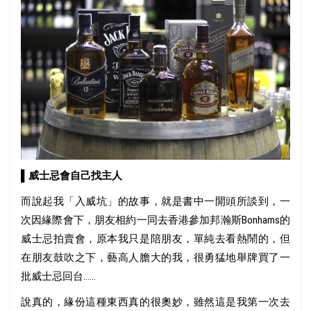
▌威士忌會自己找主人
而說起我「入威坑」的故事，就是書中一開頭所談到，一
次因緣際會下，朋友相約一同去香港參加邦瀚斯Bonhams的
威士忌拍賣會，原本我只是陪朋友，單純去看熱鬧的，但
在朋友鼓吹之下，藝高人膽大的我，很勇猛地舉牌買了一
批威士忌回台......
說真的，緣份這種東西真的很奧妙，雖然這是我第一次去