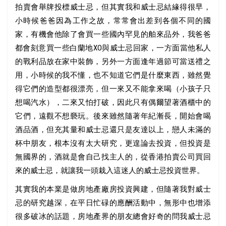
拍賣會舉牌投標威士忌，但其實我和威士忌結緣得很早，
小時候爸爸因為工作之故，常常會出差到各個不同的國
家，有機會他除了會買一些國內罕見的舶來品外，我爸爸
都會刻意買一些白蘭地XO與威士忌回家，一方面當他私人
的戰利品放在家中裝飾，另外一方面逢年過節可當送禮之
用，小時候的我不懂，也不知道它們是什麼東西，雖然覺
得它們的造型都很漂亮，但一來又不能拿來喝（小孩子只
想喝汽水），二來又怕打破，因此只有偶爾望著酒櫃中的
它們，遠觀不想褻玩。後來雖然隨著年紀漸長，開始會喝
酒品酒，但充其量和威士忌還只是友達以上，戀人未滿的
杯中朋友，根本沒有太大研究，更遑論去投資，但投資是
無國界的，酒就是會自己找主人的，從香港拍賣公司買回
來的威士忌，就讓我一頭栽入這迷人的威士忌投資世界。
其實我的本業是做房地產廠房投資興建，但隨著我對威士
忌的研究越深，在平日忙碌的應酬活動中，無形中也增添
很多破冰的話題，房地產界的朋友總會好奇的問我威士忌