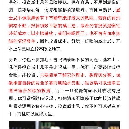
另外，投資威士忌的風險極低、保存容易，不用刻意像紅
酒一樣要放在溫、濕度很嚴格的環境裡，而且重點是，
威
士忌不像股票會有下市變壁紙那麼大的風險，若真的買到
價格不動，投資績效不彰的威士忌，最差的情況就是犧牲
時間成本，以小賠做收，或開來喝而已，也不會有血本無
歸的情況發生
，因此投資保本、好玩、好喝的威士忌，基
本上你已經立於不敗之地了。
另外，你也不要擔心不會喝酒或喝不多的問題，基本上，
我們是投資威士忌不是比喝威士忌，你不一定要很懂或很
會喝才能投資，
只要簡單了解它的歷史、製程與分類，然
後根據自身的資金多寡與風險承受度，很容易可以進場去
選擇適合的標的投資
，而且一旦發覺苗頭不對或沒有把
握，你可選擇隨時退場，相信隨著不斷修正你的投資哲學
與靈活運用各種心法後，投資威士忌，你不但可以樂在其
中，而且可以贏得人生。