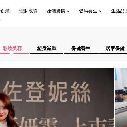
場創業
理財投資
婚姻愛情
健康養生
生活品
們
彩妝美容
塑身減重
保健養生
居家保健