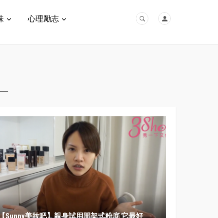
味
心理勵志
【Sunny美妝吧】親身試用開架式粉底 它最好