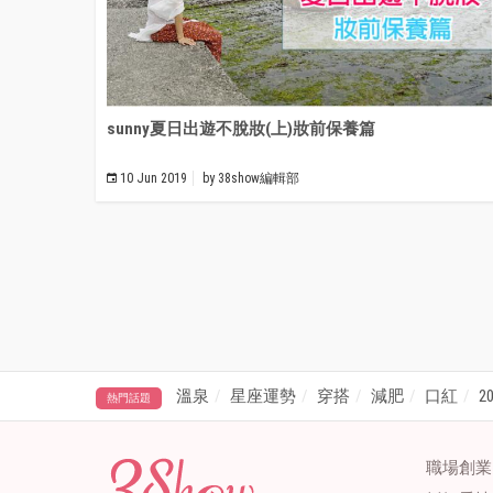
sunny夏日出遊不脫妝(上)妝前保養篇
10 Jun 2019
by
38show編輯部
溫泉
星座運勢
穿搭
減肥
口紅
2
熱門話題
職場創業