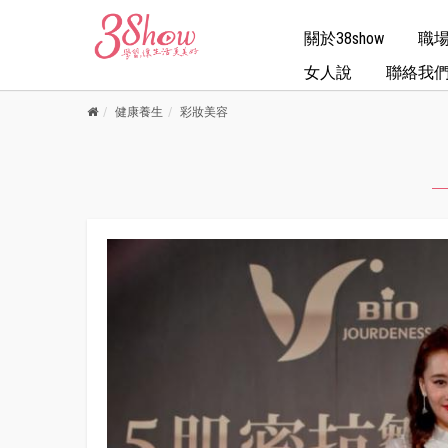
關於38show
職
女人說
聯絡我
健康養生
彩妝美容