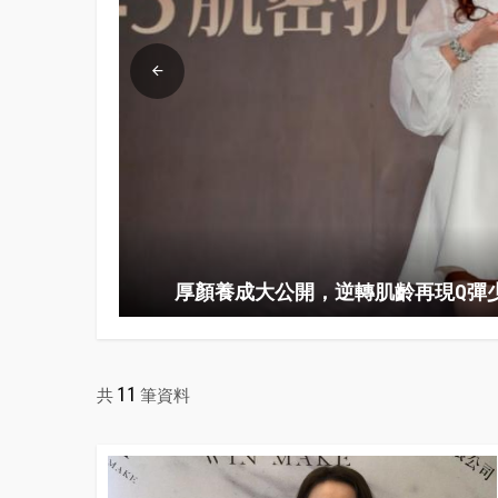
厚顏養成大公開，逆轉肌齡再現Q彈
11
共
筆資料