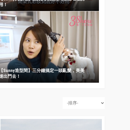
用！
【Sunny造型間】三分鐘搞定一頭亂髮，美美
台灣巧手葉璨綿獎不停！兩月連獲國際賽事八面獎牌
噠出門去！