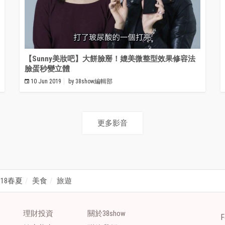
【Sunny美妝吧】大餅臉掰！媲美微整型效果修容法
臉蛋秒變立體
10 Jun 2019
by
38show編輯部
更多影音
018春夏
美食
旅遊
理財投資
關於38show
F