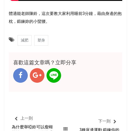
體適能老師陳鈴，這次要教大家利用睡前3分鐘，藉由身邊的抱
枕，鍛鍊妳的小蠻腰。
減肥
塑身
喜歡這篇文章嗎？立即分享
上一則
下一則
為什麼舉啞鈴可以瘦蝴
3種床邊運動 鍛鍊你的