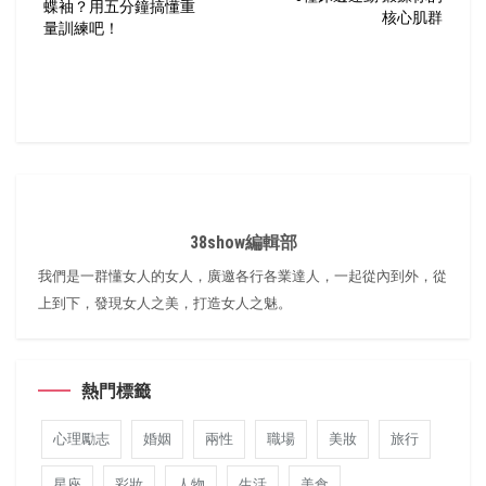
蝶袖？用五分鐘搞懂重
核心肌群
量訓練吧！
38show編輯部
我們是一群懂女人的女人，廣邀各行各業達人，一起從內到外，從
上到下，發現女人之美，打造女人之魅。
熱門標籤
心理勵志
婚姻
兩性
職場
美妝
旅行
星座
彩妝
人物
生活
美食