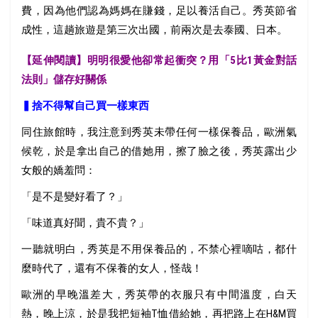
費，因為他們認為媽媽在賺錢，足以養活自己。秀英節省
成性，這趟旅遊是第三次出國，前兩次是去泰國、日本。
【延伸閱讀】
明明很愛他卻常起衝突？用「5比1黃金對話
法則」儲存好關係
▍捨不得幫自己買一樣東西
同住旅館時，我注意到秀英未帶任何一樣保養品，歐洲氣
候乾，於是拿出自己的借她用，擦了臉之後，秀英露出少
女般的嬌羞問：
「是不是變好看了？」
「味道真好聞，貴不貴？」
一聽就明白，秀英是不用保養品的，不禁心裡嘀咕，都什
麼時代了，還有不保養的女人，怪哉！
歐洲的早晚溫差大，秀英帶的衣服只有中間溫度，白天
熱，晚上涼，於是我把短袖T恤借給她，再把路上在H&M買