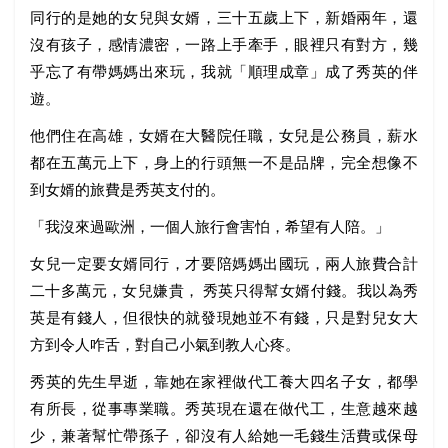
同行的是她的女兒與女婿，三十五歲上下，新婚兩年，還
沒有孩子，感情濃密，一路上手牽手，眼裡只有對方，幾
乎忘了有帶媽媽出來玩，我就「順理成章」成了秀英的伴
遊。
他們住在高雄，女婿在大醫院任職，女兒是公務員，薪水
都在五萬元上下，身上的行頭無一不是品牌，完全想像不
到女婿的旅費是秀英支付的。
「我沒來過歐洲，一個人旅行會害怕，希望有人陪。」
女兒一定要女婿同行，才要陪媽媽出國玩，兩人旅費合計
二十多萬元，女兒嫌貴， 秀英只得幫女婿付錢。我以為秀
英是有錢人，但很快的就發現她並不有錢，只是對兒女大
方到令人咋舌，對自己小氣到教人心疼。
秀英的先生早逝，靠她在家裡做代工養大四名子女，都學
有所長，從事專業職。秀英現在還在做代工，生意越來越
少，兼著幫忙帶孫子，卻沒有人給她一毛錢生活費或保母