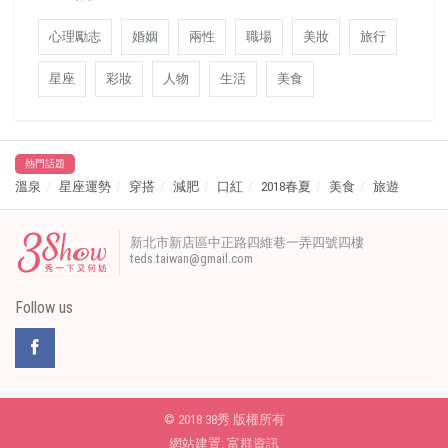
心理勵志
婚姻
兩性
職場
美妝
旅行
星座
彩妝
人物
生活
美食
熱門話題
溫泉
星座運勢
穿搭
減肥
口紅
2018春夏
美食
旅遊
新北市新店區中正路四維巷一弄四號四樓
teds.taiwan@gmail.com
Follow us
© 2018 38秀 版權所有
網站建置:
富群資訊