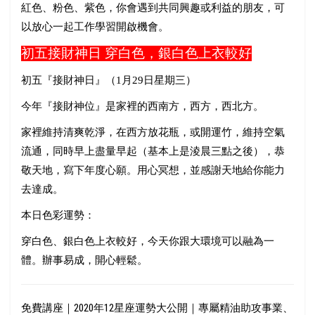
紅色、粉色、紫色，你會遇到共同興趣或利益的朋友，可
以放心一起工作學習開啟機會。
初五接財神日
穿白色，銀白色上衣較好
初五『接財神日』（
1
月
29
日星期三）
今年『接財神位』是家裡的西南方，西方，西北方。
家裡維持清爽乾淨，在西方放花瓶，或開運竹，維持空氣
流通，同時早上盡量早起（基本上是淩晨三點之後），恭
敬天地，寫下年度心願。用心冥想，並感謝天地給你能力
去達成。
本日色彩運勢：
穿白色、銀白色上衣較好，今天你跟大環境可以融為一
體。辦事易成，開心輕鬆。
免費講座｜2020年12星座運勢大公開｜專屬精油助攻事業、