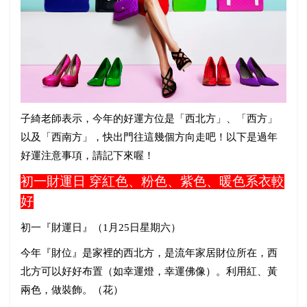
子綺老師表示，今年的好運方位是「西北方」、「西方」
以及「西南方」，快出門往這幾個方向走吧！以下是過年
好運注意事項，請記下來喔！
初一財運日
穿紅色、粉色、紫色、暖色系衣較
好
初一『財運日』（
1
月
25
日星期六）
今年『財位』是家裡的西北方，是流年家居財位所在，西
北方可以好好布置（如幸運燈，幸運佛像）。利用紅、黃
兩色，做裝飾。（花）