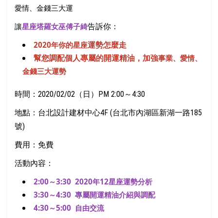
愛情、金錢三大運
告訴你：
讓
星座塔羅女巫傅子綺
運勢怎麼走
2020
年你的星座
幫您調配個人專屬的開運精油，加強
事業、愛情、
金錢三大運勢
時間：2020/02/02（日）PM 2:00～4:30
地點：台北設計建材中心4F (台北市內湖區新湖一路185
號)
費用：免費
活動內容：
2:00
～
3:30 2020
年
12
星座運勢分析
3:30
～
4:30
專屬開運精油介紹與調配
4:30
～
5:00
自由交流