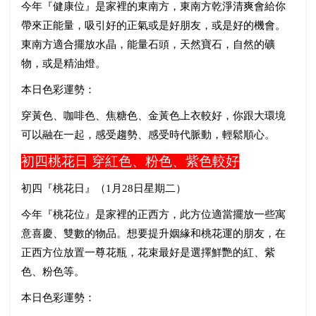
今年『健康位』是家裡的東南方，東南方乾淨清爽會給你
帶來正能量，吸引好的正氣或是好朋友，或是好的機會。
東南方適合擺放水晶，能量石頭，天然寶石，自然的礦
物，或是精油燈。
本日色彩運勢：
穿黃色、咖啡色、焦糖色、金黃色上衣較好，你跟大環境
可以融在一起，感受趨勢、感受時代脈動，輕鬆順心。
初四桃花日
穿紅色、粉色、紫色較好
初四『桃花日』（
1
月
28
日星期二）
今年『桃花位』是家裡的正西方，此方位適當擺放一些寓
意喜慶、雙數的物品。想要提升姻緣和桃花運的朋友，在
正西方位放置一尊花瓶，花束最好是選擇鮮艷的紅、紫
色、粉色等。
本日色彩運勢：